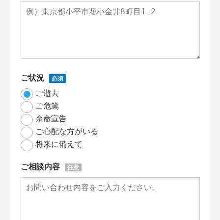
ご状況
必須
ご逝去
ご危篤
余命宣告
ご心配な方がいる
将来に備えて
ご相談内容
任意